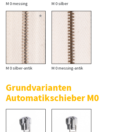
M 0 messing
M 0 silber
*
M 0 silber-antik
M 0 messing-antik
Grundvarianten
Automatikschieber M0