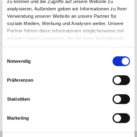
zu können und die Zugriffe auf unsere Website zu
Semiautomatik
analysieren. Außerdem geben wir Informationen zu Ihrer
Verwendung unserer Website an unsere Partner für
Grundvarianten lose
soziale Medien, Werbung und Analysen weiter. Unsere
Schieber M0
Partner führen diese Informationen möglicherweise mit
weiteren Daten zusammen, die Sie ihnen bereitgestellt
haben oder die sie im Rahmen Ihrer Nutzung der Dienste
gesammelt haben.
Einwilligungsauswahl
Notwendig
Präferenzen
Statistiken
Bügelschieber mit
Standardgriff
Marketing