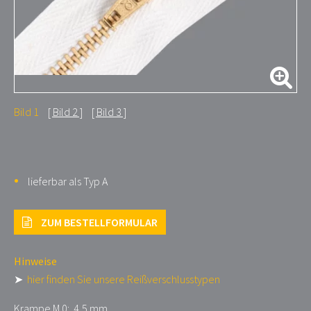
Bild 1
Bild 2
Bild 3
lieferbar als Typ A
ZUM BESTELLFORMULAR
Hinweise
➤
hier finden Sie unsere Reißverschlusstypen
Krampe M 0: 4,5 mm