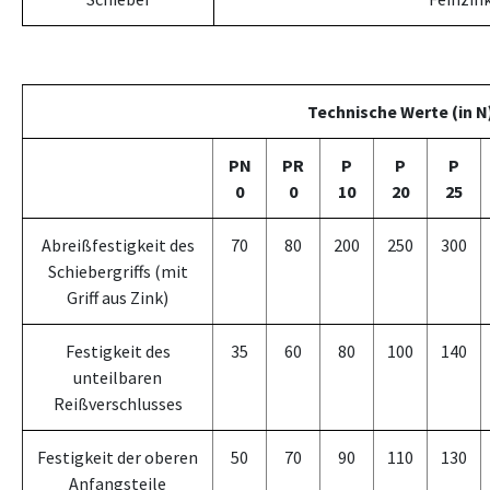
Technische Werte (in N
PN
PR
P
P
P
0
0
10
20
25
Abreißfestigkeit des
70
80
200
250
300
Schiebergriffs (mit
Griff aus Zink)
Festigkeit des
35
60
80
100
140
unteilbaren
Reißverschlusses
Festigkeit der oberen
50
70
90
110
130
Anfangsteile