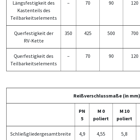
Längsfestigkeit des
–
70
90
120
Kastenteils des
Teilbarkeitselements
Querfestigkeit der
350
425
500
700
RV­-Kette
Querfestigkeit des
–
70
90
120
Teilbarkeitselements
Reißverschlussmaße (in mm
PN
M 0
M 10
5
poliert
poliert
Schließgliedergesamtbreite
4,9
4,55
5,8