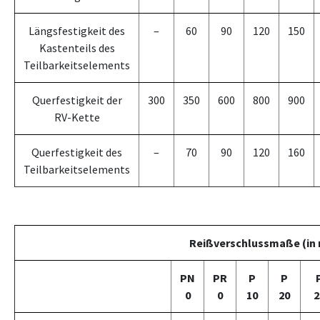
Längsfestigkeit des
–
60
90
120
150
Kastenteils des
Teilbarkeitselements
Querfestigkeit der
300
350
600
800
900
RV-Kette
Querfestigkeit des
–
70
90
120
160
Teilbarkeitselements
Reißverschlussmaße (in
PN
PR
P
P
0
0
10
20
2