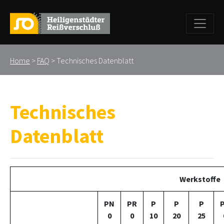
Home
>
FAQ
> Technisches Datenblatt
Technisches
Datenblatt
Werkstoffe
PN
PR
P
P
P
0
0
10
20
25