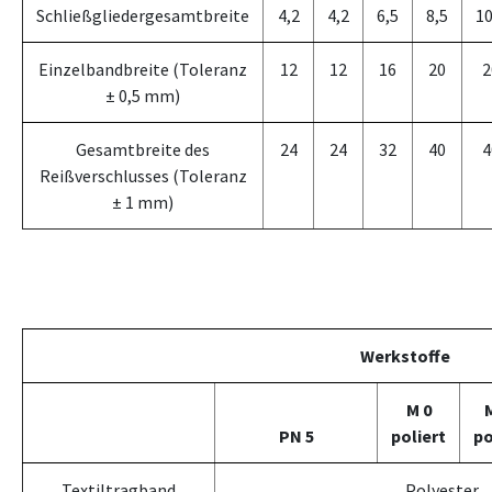
Schließgliedergesamtbreite
4,2
4,2
6,5
8,5
10
Einzelbandbreite (Toleranz
12
12
16
20
2
± 0,5 mm)
Gesamtbreite des
24
24
32
40
4
Reißverschlusses (Toleranz
± 1 mm)
Werkstoffe
M 0
PN 5
poliert
po
Textiltragband
Polyester