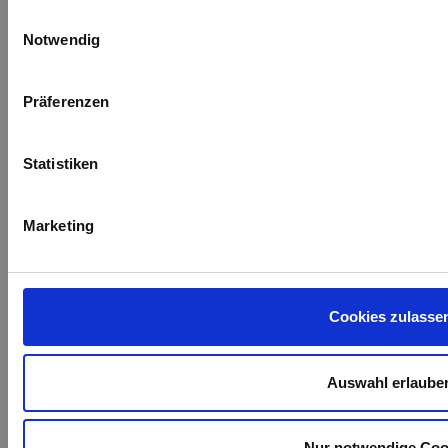
Einwilligungsauswahl
Notwendig
Präferenzen
Heiligenstädter Reißverschluß GmbH Co. KG
Im Lohgrunde 6
Statistiken
37308 Heilbad Heiligenstadt
Telefon: +49 (0)3606 / 55 221 0
E-Mail:
info@h-rv.de
Marketing
Cookies zulasse
Auswahl erlaube
Nur notwendige Coo