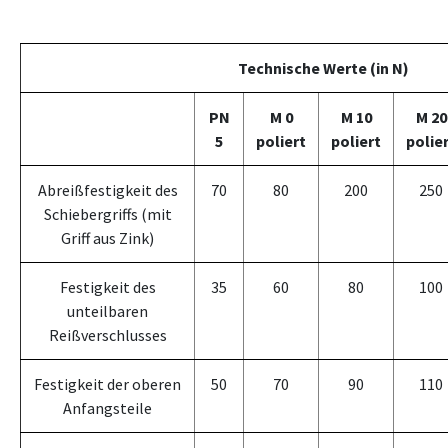
Technische Werte (in N)
PN
M 0
M 10
M 20
5
poliert
poliert
polie
Abreißfestigkeit des
70
80
200
250
Schiebergriffs (mit
Griff aus Zink)
Festigkeit des
35
60
80
100
unteilbaren
Reißverschlusses
Festigkeit der oberen
50
70
90
110
Anfangsteile