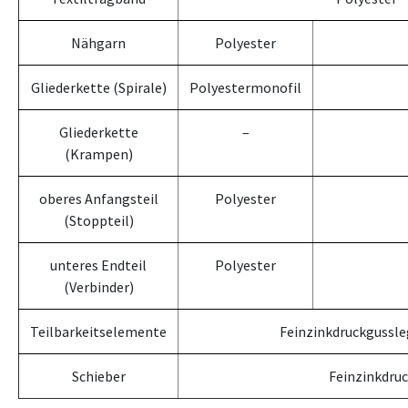
Nähgarn
Polyester
Gliederkette (Spirale)
Polyestermonofil
Gliederkette
–
(Krampen)
oberes Anfangsteil
Polyester
(Stoppteil)
unteres Endteil
Polyester
(Verbinder)
Teilbarkeitselemente
Feinzinkdruckgussle
Schieber
Feinzinkdru