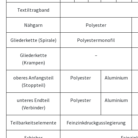
Textiltragband
Nähgarn
Polyester
Gliederkette (Spirale)
Polyestermonofil
Gliederkette
–
(Krampen)
oberes Anfangsteil
Polyester
Aluminium
(Stoppteil)
unteres Endteil
Polyester
Aluminium
(Verbinder)
Teilbarkeitselemente
Feinzinkdruckgusslegierung
Schieber
Feinzin