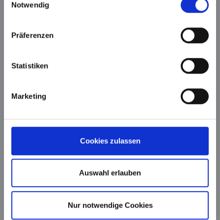
Notwendig
Präferenzen
Statistiken
Marketing
Cookies zulassen
Heiligenstädter Reißverschluß GmbH Co. KG
Im Lohgrunde 6
Auswahl erlauben
37308 Heilbad Heiligenstadt
Telefon: +49 (0)3606 / 55 221 0
E-Mail:
info@h-rv.de
Nur notwendige Cookies