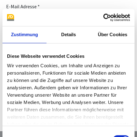
E-Mail Adresse
Nachricht
Zustimmung
Details
Über Cookies
Diese Webseite verwendet Cookies
Wir verwenden Cookies, um Inhalte und Anzeigen zu
* Pflichtfeld
personalisieren, Funktionen für soziale Medien anbieten
zu können und die Zugriffe auf unsere Website zu
* Ich habe die
Datenschutzbestimmungen
zur Kenntnis
analysieren. Außerdem geben wir Informationen zu Ihrer
genommen.
Verwendung unserer Website an unsere Partner für
soziale Medien, Werbung und Analysen weiter. Unsere
Absenden
Partner führen diese Informationen möglicherweise mit
weiteren Daten zusammen, die Sie ihnen bereitgestellt
haben oder die sie im Rahmen Ihrer Nutzung der Dienste
gesammelt haben.
Einwilligungsauswahl