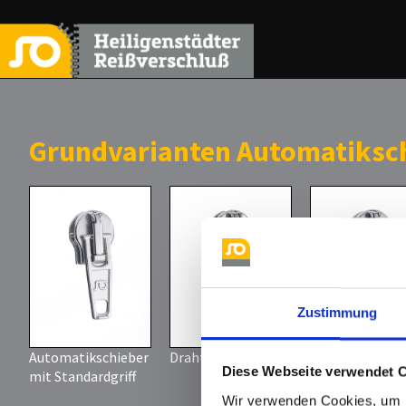
Grundvarianten Automatiksc
Zustimmung
Automatikschieber
Drahtschlaufe
NA 113
Diese Webseite verwendet 
mit Standardgriff
hier finden S
Wir verwenden Cookies, um I