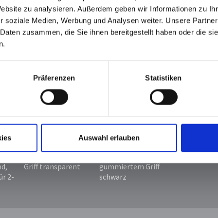
Website zu analysieren. Außerdem geben wir Informationen zu I
it
r soziale Medien, Werbung und Analysen weiter. Unsere Partner
 Daten zusammen, die Sie ihnen bereitgestellt haben oder die s
n.
*
*
*
Präferenzen
Statistiken
eber
Semiautomatik
Semiautomatik
autom.
ies
Auswahl erlauben
6
silber oder silber-
silber oder silber-
Wendeschieb
rkt,
antik gummiertem
antik mit
Löffelgriff
d,
Griff transparent
gummiertem Griff
ür 2-
schwarz