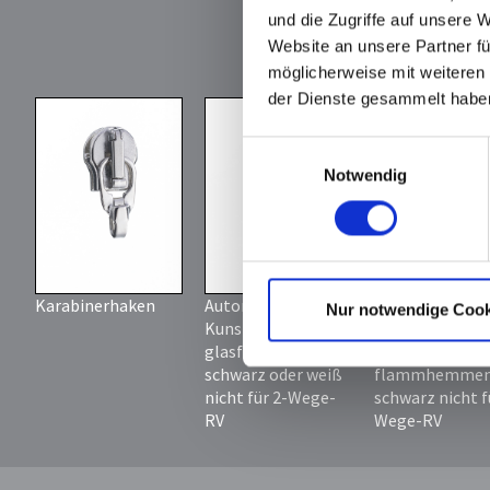
passende
und die Zugriffe auf unsere 
Anhänger m
Website an unsere Partner fü
Öse
möglicherweise mit weiteren
der Dienste gesammelt habe
*
Einwilligungsauswahl
Notwendig
Karabinerhaken
Automatikschieber
Automatikschi
Nur notwendige Cook
Kunststoff PA6.6
Kunststoff PA6.
glasfaserverstärkt
glasfaserverstä
schwarz oder weiß
flammhemmen
nicht für 2-Wege-
schwarz nicht f
RV
Wege-RV