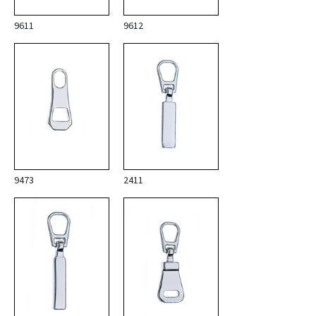
9611
9612
9473
2411