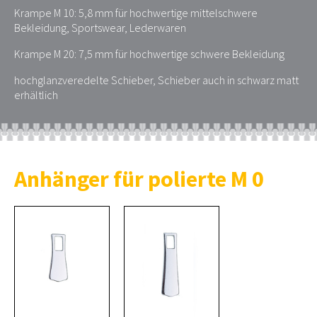
Krampe M 10: 5,8 mm für hochwertige mittelschwere
Bekleidung, Sportswear, Lederwaren
Krampe M 20: 7,5 mm für hochwertige schwere Bekleidung
hochglanzveredelte Schieber, Schieber auch in schwarz matt
erhältlich
Anhänger für polierte M 0