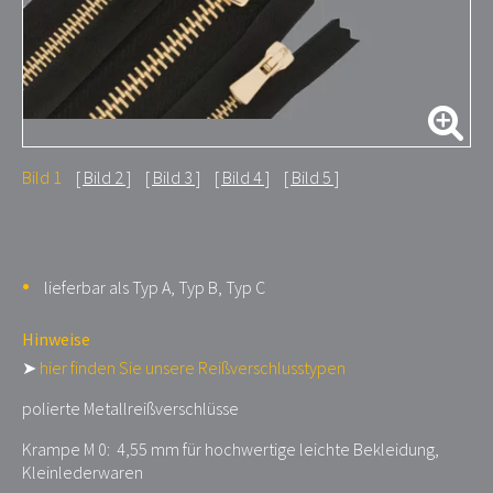
Bild 1
Bild 2
Bild 3
Bild 4
Bild 5
lieferbar als Typ A, Typ B, Typ C
Hinweise
➤
hier finden Sie unsere Reißverschlusstypen
polierte Metallreißverschlüsse
Krampe M 0: 4,55 mm für hochwertige leichte Bekleidung,
Kleinlederwaren