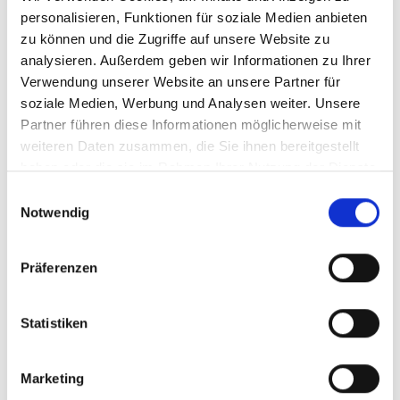
personalisieren, Funktionen für soziale Medien anbieten
zu können und die Zugriffe auf unsere Website zu
analysieren. Außerdem geben wir Informationen zu Ihrer
Verwendung unserer Website an unsere Partner für
9480
9567
soziale Medien, Werbung und Analysen weiter. Unsere
Partner führen diese Informationen möglicherweise mit
weiteren Daten zusammen, die Sie ihnen bereitgestellt
haben oder die sie im Rahmen Ihrer Nutzung der Dienste
gesammelt haben.
Einwilligungsauswahl
Notwendig
Präferenzen
1577
9474
Statistiken
Marketing