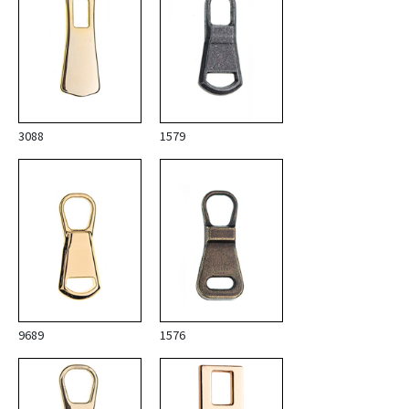
3088
1579
9689
1576