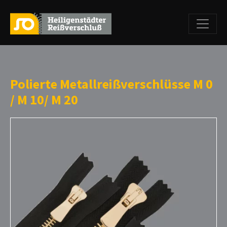
Polierte Metallreißverschlüsse M 0
/ M 10/ M 20