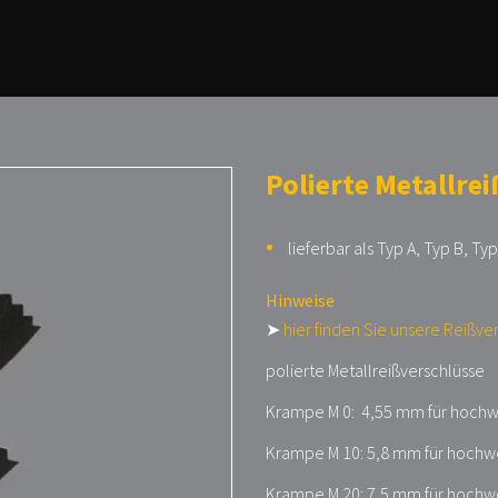
Polierte Metallrei
lieferbar als Typ A, Typ B, Typ
Hinweise
➤
hier finden Sie unsere Reißve
polierte Metallreißverschlüsse
Krampe M 0: 4,55 mm für hochwe
Krampe M 10: 5,8 mm für hochw
Krampe M 20: 7,5 mm für hochw