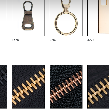
1576
2262
3274