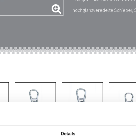
hochglanzveredelte Schieber, S
Details