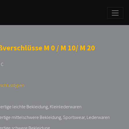
ßverschlüsse M 0 / M 10/ M 20
 C
rschlusstypen
rtige leichte Bekleidung, Kleinlederwaren
ertige mittelschwere Bekleidung, Sportswear, Lederwaren
ertige schwere Bekleidung