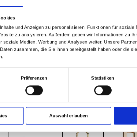
2411
2412
1603
Cookies
nhalte und Anzeigen zu personalisieren, Funktionen für soziale
Website zu analysieren. Außerdem geben wir Informationen zu I
r soziale Medien, Werbung und Analysen weiter. Unsere Partner
 Daten zusammen, die Sie ihnen bereitgestellt haben oder die s
n.
Präferenzen
Statistiken
9474
2220
435
ies
Auswahl erlauben