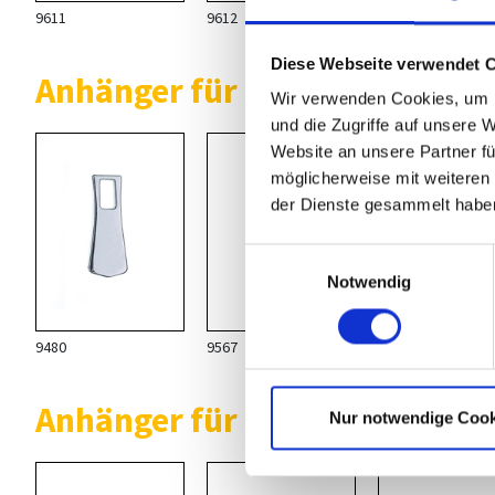
9611
9612
9473
Diese Webseite verwendet 
Anhänger für polierte M 10
Wir verwenden Cookies, um I
und die Zugriffe auf unsere 
Website an unsere Partner fü
möglicherweise mit weiteren
der Dienste gesammelt habe
Einwilligungsauswahl
Notwendig
9480
9567
1577
Anhänger für polierte M 20
Nur notwendige Cook