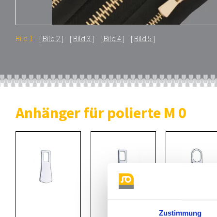
Bild 1
Bild 2
Bild 3
Bild 4
Bild 5
Anhänger für polierte M 0
Zustimmung