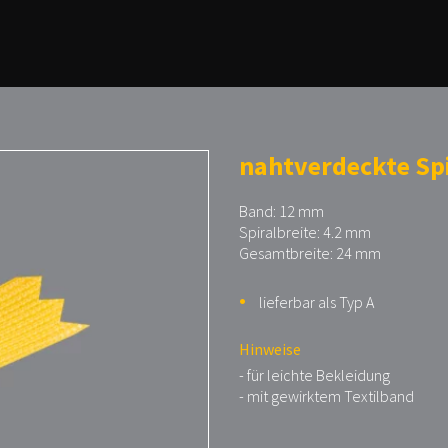
nahtverdeckte Spi
Band: 12 mm
Spiralbreite: 4.2 mm
Gesamtbreite: 24 mm
lieferbar als Typ A
Hinweise
- für leichte Bekleidung
- mit gewirktem Textilband