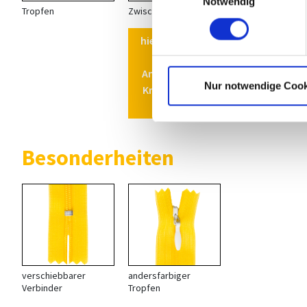
Notwendig
Tropfen
Zwischenglied
Knopf klein
hier finden Sie
passende
Anhänger mit
Nur notwendige Cook
Kralle für den
PN0
Besonderheiten
verschiebbarer
andersfarbiger
Verbinder
Tropfen