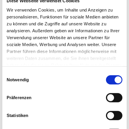
Diese Webseite verwendet Cookies
silber
silbergrau
Wir verwenden Cookies, um Inhalte und Anzeigen zu
personalisieren, Funktionen für soziale Medien anbieten
zu können und die Zugriffe auf unsere Website zu
analysieren. Außerdem geben wir Informationen zu Ihrer
Verwendung unserer Website an unsere Partner für
soziale Medien, Werbung und Analysen weiter. Unsere
Partner führen diese Informationen möglicherweise mit
weiteren Daten zusammen, die Sie ihnen bereitgestellt
gold
eisgold
haben oder die sie im Rahmen Ihrer Nutzung der Dienste
gesammelt haben.
Einwilligungsauswahl
Notwendig
Präferenzen
Statistiken
titan
messing-antik