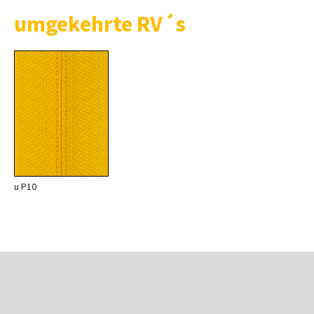
umgekehrte RV´s
u P10