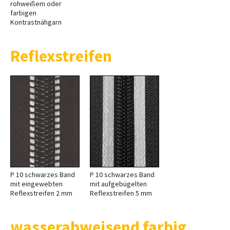
rohweißem oder
farbigen
Kontrastnähgarn
Reflexstreifen
P 10 schwarzes Band
P 10 schwarzes Band
mit eingewebten
mit aufgebügelten
Reflexstreifen 2 mm
Reflexstreifen 5 mm
wasserabweisend farbig