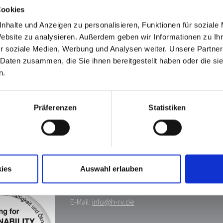
Cookies
nhalte und Anzeigen zu personalisieren, Funktionen für soziale
Website zu analysieren. Außerdem geben wir Informationen zu I
r soziale Medien, Werbung und Analysen weiter. Unsere Partner
 Daten zusammen, die Sie ihnen bereitgestellt haben oder die s
n.
Präferenzen
Statistiken
Heiligenstädter Reißverschluß GmbH Co.
ies
Auswahl erlauben
Im Lohgrunde 6
37308 Heilbad Heiligenstadt
Telefon: +49 (0)3606 / 55 221 0
E-Mail:
info@h-rv.de