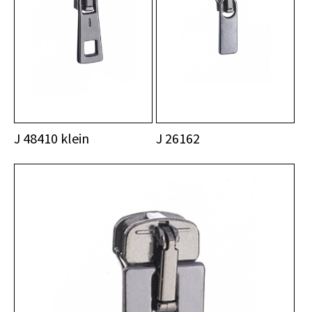
J 48410 klein
J 26162