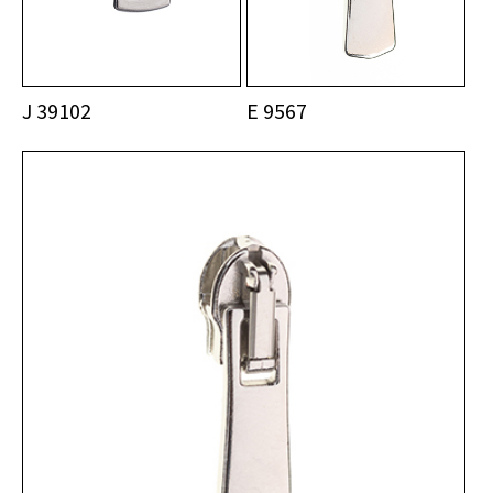
J 39102
E 9567