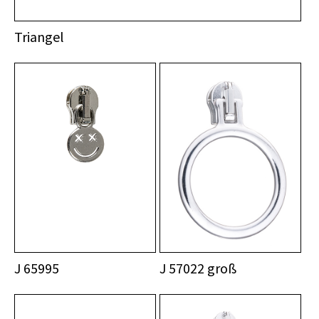
Triangel
J 65995
J 57022 groß