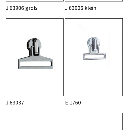
J 63906 groß
J 63906 klein
J 63037
E 1760