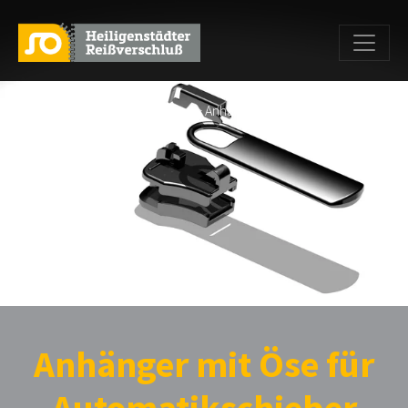
Home
>
Produkte
>
Anhänger
> Anhänger mit Öse für
Automatikschieber
Anhänger mit Öse für