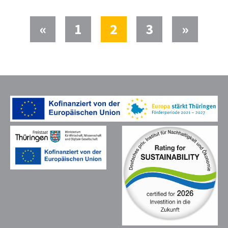
(current)
«
1
2
3
»