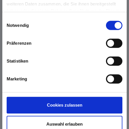
*
*
weiteren Daten zusammen, die Sie ihnen bereitgestellt
haben oder die sie im Rahmen Ihrer Nutzung der Dienste
gesammelt haben.
Einwilligungsauswahl
Notwendig
Präferenzen
Semiautomatik
Semiautomatik
silber oder silber-
Statistiken
antik mit
gummiertem Griff
schwarz
Marketing
*
*
Cookies zulassen
Auswahl erlauben