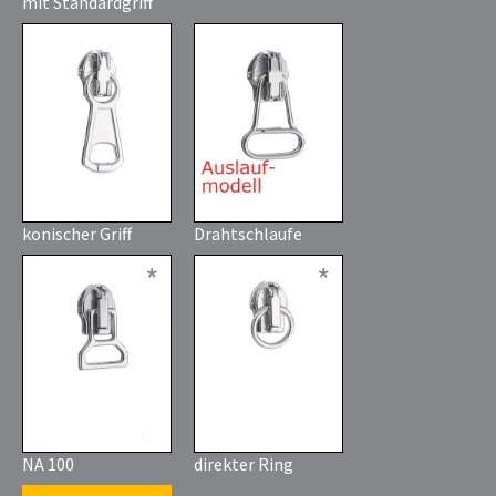
mit Standardgriff
konischer Griff
Drahtschlaufe
*
*
NA 100
direkter Ring