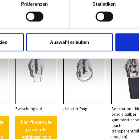
Präferenzen
Statistiken
it
chieber P 10
ies
Auswahl erlauben
*
*
Zwischenglied
direkter Ring
Semiautomatik 
oder altsilber
gummiert sch
ie
hier finden Sie
(auch
passende
transparent/si
it
Anhänger mit
möglich)