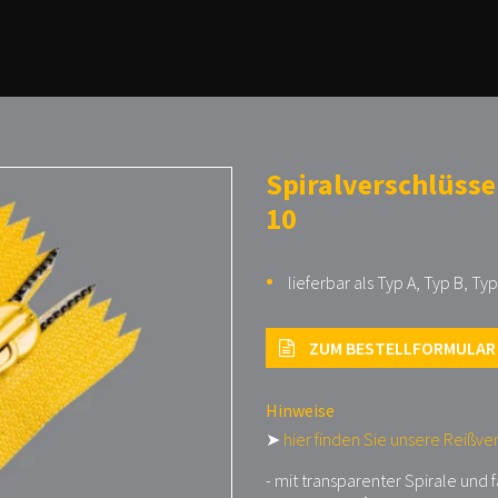
Spiralverschlüsse
10
lieferbar als Typ A, Typ B, Typ
ZUM BESTELLFORMULAR
Hinweise
➤
hier finden Sie unsere Reißve
- mit transparenter Spirale und