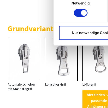
Notwendig
Anhänger m
Öse
Grundvarianten umgekehrte S
Nur notwendige Cook
*
Automatikschieber
konischer Griff
Löffelgriff
mit Standardgriff
hier finden S
passende
Anhänger m