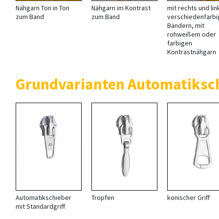
Nähgarn Ton in Ton
Nähgarn im Kontrast
mit rechts und lin
zum Band
zum Band
verschiedenfarb
Bändern, mit
rohweißem oder
farbigen
Kontrastnähgarn
Grundvarianten Automatiksch
Automatikschieber
Tropfen
konischer Griff
mit Standardgriff