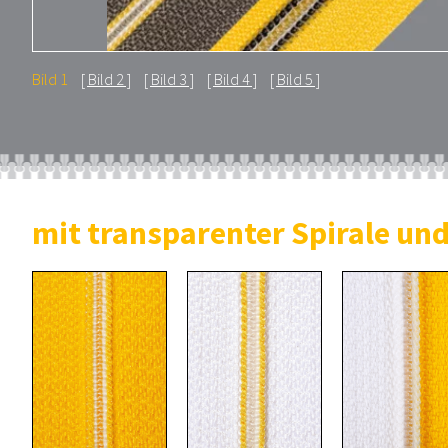
Bild 1
Bild 2
Bild 3
Bild 4
Bild 5
mit transparenter Spirale un