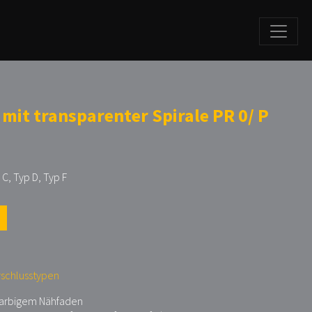
 mit transparenter Spirale PR 0/ P
 C, Typ D, Typ F
rschlusstypen
 farbigem Nähfaden