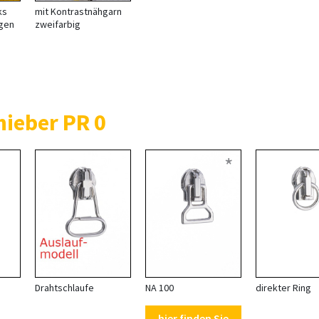
ks
mit Kontrastnähgarn
igen
zweifarbig
ieber PR 0
*
Drahtschlaufe
NA 100
direkter Ring
hier finden Sie