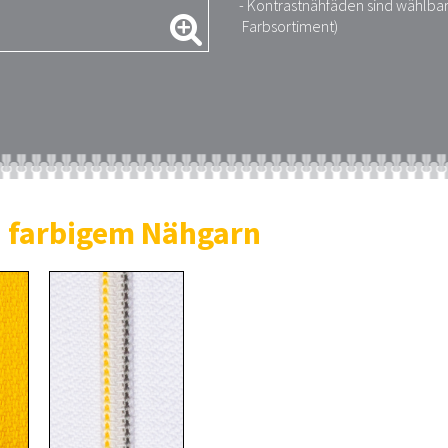
- Kontrastnähfäden sind wählbar
Farbsortiment)
d farbigem Nähgarn