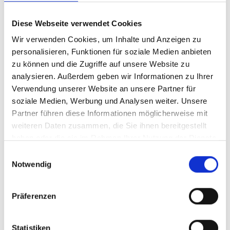
Diese Webseite verwendet Cookies
Automatikschieber
konischer Griff
mit Standardgriff
Wir verwenden Cookies, um Inhalte und Anzeigen zu
personalisieren, Funktionen für soziale Medien anbieten
*
zu können und die Zugriffe auf unsere Website zu
analysieren. Außerdem geben wir Informationen zu Ihrer
Verwendung unserer Website an unsere Partner für
soziale Medien, Werbung und Analysen weiter. Unsere
Partner führen diese Informationen möglicherweise mit
weiteren Daten zusammen, die Sie ihnen bereitgestellt
haben oder die sie im Rahmen Ihrer Nutzung der Dienste
gesammelt haben.
Löffelgriff
Zwischenglied
Einwilligungsauswahl
Notwendig
hier finden Sie
hier finden Sie
passende
passende
Präferenzen
Anhänger mit
Anhänger mit
Öse
Kralle
Statistiken