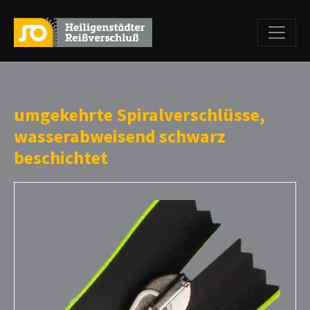
umgekehrte Spiralverschlüsse,
wasserabweisend schwarz
beschichtet