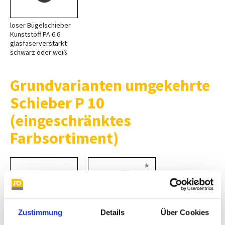
loser Bügelschieber
Kunststoff PA 6.6
glasfaserverstärkt
schwarz oder weiß
Grundvarianten umgekehrte
Schieber P 10
(eingeschränktes
Farbsortiment)
*
Zustimmung
Details
Über Cookies