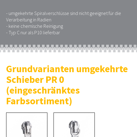
- umgekehrte Spiralverschlüsse sind nicht geeignet für die
Verarbeitung in Radien
- keine chemische Reinigung
- Typ C nur als P10 lieferbar
Grundvarianten umgekehrte
Schieber PR 0
(eingeschränktes
Farbsortiment)