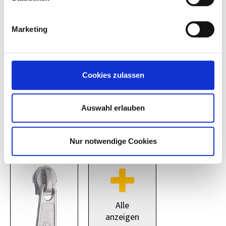
*
*
Marketing
Cookies zulassen
direkter Ring
Semiautomatik silber
oder altsilber
Auswahl erlauben
gummiert schwarz
(auch
transparent/silber
möglich)
Nur notwendige Cookies
*
Alle
anzeigen