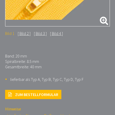
Bild 1
Bild 2
Bild 3
Bild 4
Band: 20 mm
Spiralbreite: 8.5 mm
Gesamtbreite: 40 mm
lieferbar als Typ A, Typ B, Typ C, Typ D, Typ F
ZUM BESTELLFORMULAR
Hinweise