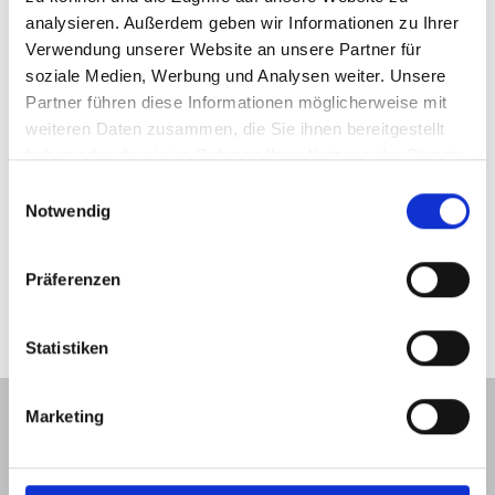
analysieren. Außerdem geben wir Informationen zu Ihrer
Verwendung unserer Website an unsere Partner für
soziale Medien, Werbung und Analysen weiter. Unsere
Partner führen diese Informationen möglicherweise mit
weiteren Daten zusammen, die Sie ihnen bereitgestellt
haben oder die sie im Rahmen Ihrer Nutzung der Dienste
gesammelt haben.
Einwilligungsauswahl
Notwendig
loser Bügelschieber
abschliessbarer loser
mit Ring
Bügelschieber
Präferenzen
Statistiken
Marketing
WARUM HEILIGENSTÄDTER
REISSVERSCHLÜSSE?