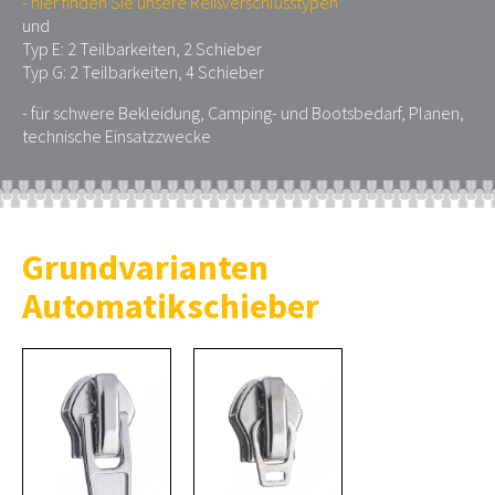
- hier finden Sie unsere Reißverschlusstypen
und
Typ E: 2 Teilbarkeiten, 2 Schieber
Typ G: 2 Teilbarkeiten, 4 Schieber
- für schwere Bekleidung, Camping- und Bootsbedarf, Planen,
technische Einsatzzwecke
Grundvarianten
Automatikschieber