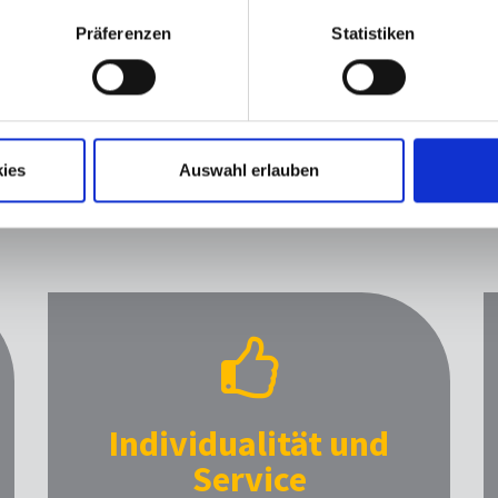
Präferenzen
Statistiken
loser
loser Bügelschieber
loser Wendeschieber
Kunststoff POM weiß
Kunststoff POM weiß
ies
Auswahl erlauben
HEILIGENSTÄDTER REISSVERSC
Individualität und
Service