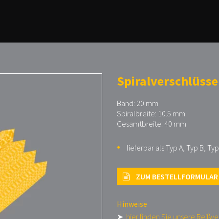
Spiralverschlüsse
Band: 20 mm
Spiralbreite: 10.5 mm
Gesamtbreite: 40 mm
lieferbar als Typ A, Typ B, Typ
ZUM BESTELLFORMULAR
Hinweise
➤
hier finden Sie unsere Reißv