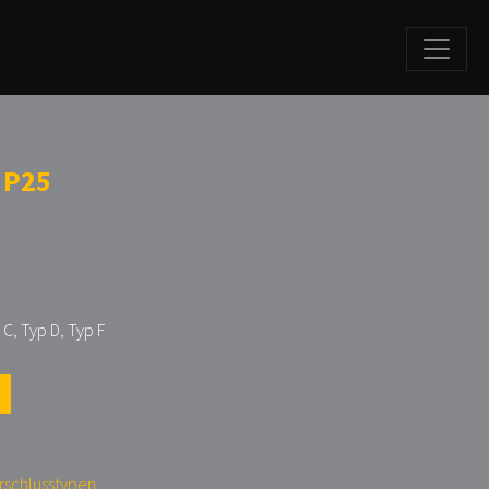
 P25
 C, Typ D, Typ F
erschlusstypen