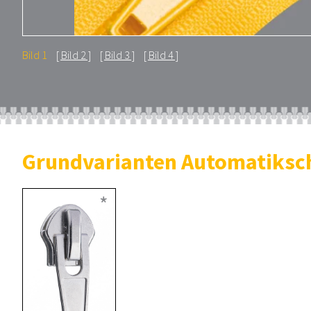
Bild 1
Bild 2
Bild 3
Bild 4
Grundvarianten Automatiksc
*