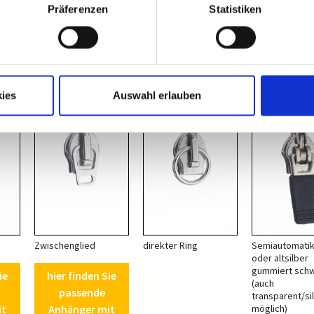
Präferenzen
Statistiken
it
chieber P 10
ies
Auswahl erlauben
*
*
Zwischenglied
direkter Ring
Semiautomatik 
oder altsilber
gummiert sch
ie
hier finden Sie
(auch
passende
transparent/si
it
Anhänger mit
möglich)