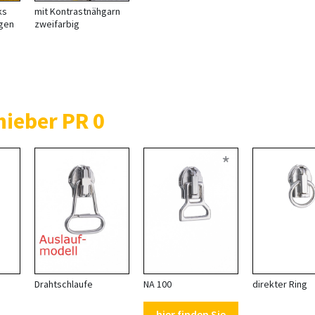
ks
mit Kontrastnähgarn
igen
zweifarbig
ieber PR 0
*
Drahtschlaufe
NA 100
direkter Ring
hier finden Sie