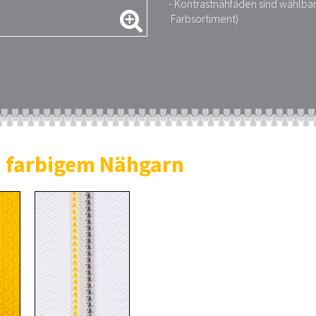
- Kontrastnähfäden sind wählbar
Farbsortiment)
d farbigem Nähgarn