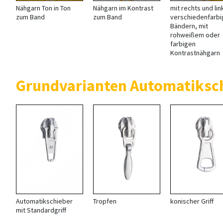
Nähgarn Ton in Ton
Nähgarn im Kontrast
mit rechts und lin
zum Band
zum Band
verschiedenfarb
Bändern, mit
rohweißem oder
farbigen
Kontrastnähgarn
Grundvarianten Automatiksch
Automatikschieber
Tropfen
konischer Griff
mit Standardgriff