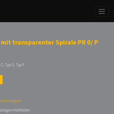
 mit transparenter Spirale PR 0/ P
 C, Typ D, Typ F
rschlusstypen
 farbigem Nähfaden