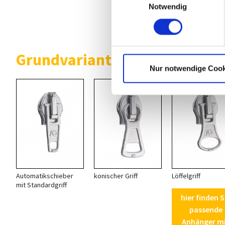
Notwendig
Anhänger m
Öse
Grundvarianten umgekehrte S
Nur notwendige Cook
*
Automatikschieber
konischer Griff
Löffelgriff
mit Standardgriff
hier finden S
passende
Anhänger m