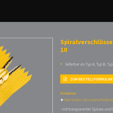
Spiralverschlüsse
10
lieferbar als Typ A, Typ B, Typ
ZUM BESTELLFORMULAR
Hinweise
➤
hier finden Sie unsere Reißve
- mit transparenter Spirale und