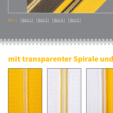
Bild 1
Bild 2
Bild 3
Bild 4
Bild 5
mit transparenter Spirale un