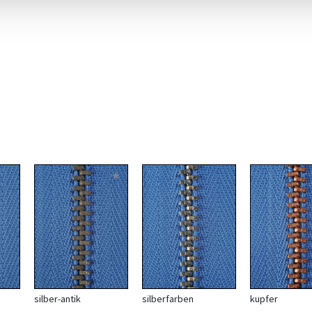
*
silber-antik
silberfarben
kupfer