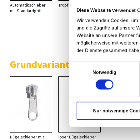
Automatikschieber
Tropfen
konischer Griff
Diese Webseite verwendet 
mit Standardgriff
Wir verwenden Cookies, um I
und die Zugriffe auf unsere 
Website an unsere Partner fü
möglicherweise mit weiteren
der Dienste gesammelt habe
Grundvarianten lose Schieber
Einwilligungsauswahl
Notwendig
Nur notwendige Cook
Bügelschieber mit
loser Bügelschieber