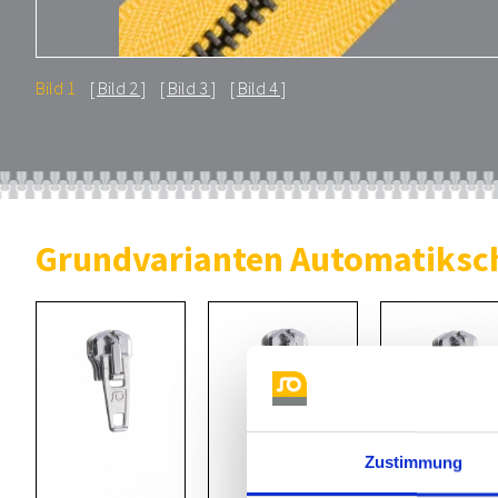
Bild 1
Bild 2
Bild 3
Bild 4
Grundvarianten Automatiksc
Zustimmung