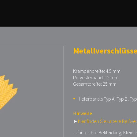
Metallverschlüsse
Krampenbreite: 4.5 mm
Polyesterband: 12 mm
Gesamtbreite: 25 mm
lieferbar als Typ A, Typ B, Typ
Hinweise
➤
hier finden Sie unsere Reißve
- für leichte Bekleidung, Klein