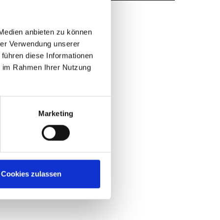
direkter Ring
n Sie
 Medien anbieten zu können
de
hrer Verwendung unserer
 mit
 führen diese Informationen
ie im Rahmen Ihrer Nutzung
Marketing
Cookies zulassen