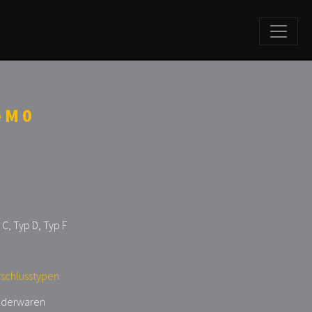
 M 0
 C, Typ D, Typ F
rschlusstypen
lederwaren