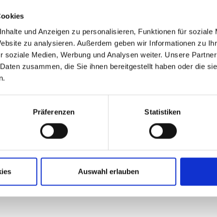
Löffelgriff
Drahtschlaufe
NA 100
Cookies
hier finde
nhalte und Anzeigen zu personalisieren, Funktionen für soziale
passen
Website zu analysieren. Außerdem geben wir Informationen zu I
Anhänger
r soziale Medien, Werbung und Analysen weiter. Unsere Partner
Öse
 Daten zusammen, die Sie ihnen bereitgestellt haben oder die s
n.
Präferenzen
Statistiken
ies
Auswahl erlauben