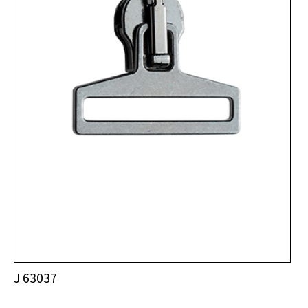
J 63037