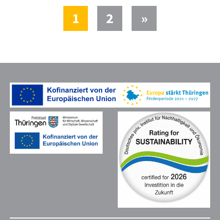
(current)
1
2
»