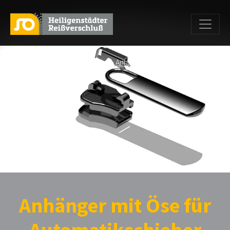
Home
>
Produkte
>
Anhänger
>
Anhänger mit Öse für
Automatikschieber
> Test
Anhänger mit Öse für