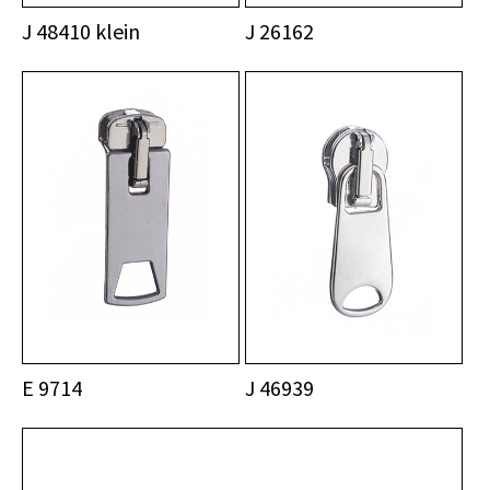
J 48410 klein
J 26162
E 9714
J 46939