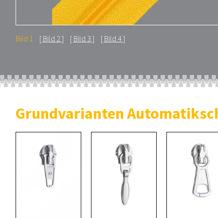
Bild 1
Bild 2
Bild 3
Bild 4
Grundvarianten Automatiksc