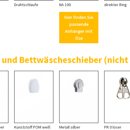
Drahtschlaufe
NA 100
direkter Ring
hier finden Sie
passende
Anhänger mit
Öse
 und Bettwäscheschieber (nicht 
ber
Kunststoff POM weiß
Metall silber
PR 0 loser