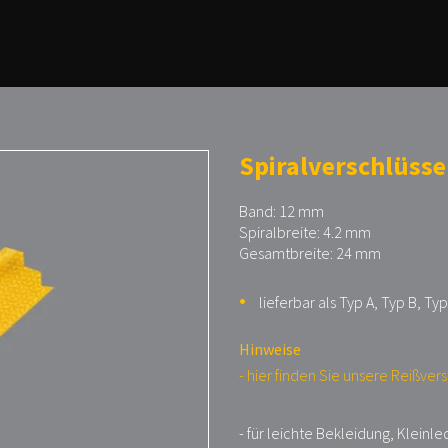
Spiralverschlüsse
Band: 12 mm
Spiralbreite: 4.2 mm
Gesamtbreite: 24 mm
lieferbar als Typ A, Typ B, Typ
Hinweise
- hier finden Sie unsere Reißver
- für leichte Bekleidung, Klein