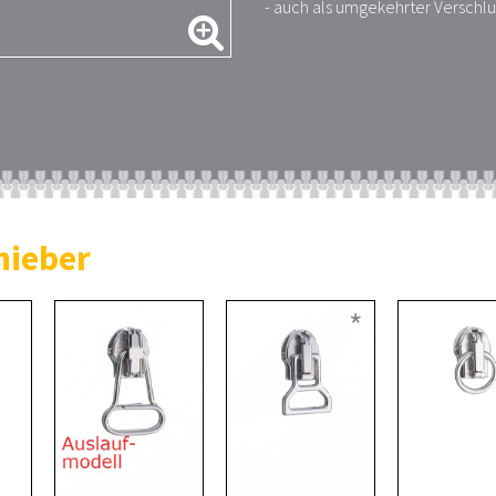
- auch als umgekehrter Verschlus
hieber
*