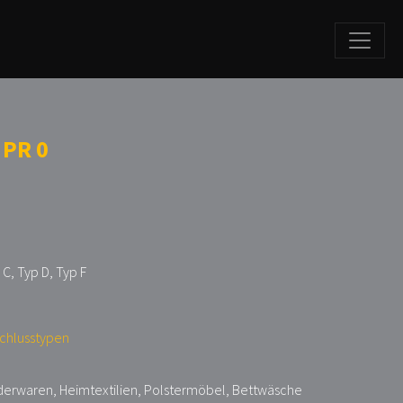
 PR 0
 C, Typ D, Typ F
schlusstypen
lederwaren, Heimtextilien, Polstermöbel, Bettwäsche