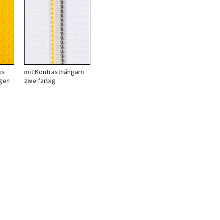
ks
mit Kontrastnähgarn
igen
zweifarbig