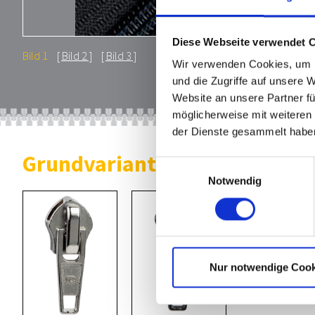
Diese Webseite verwendet 
Bild 1
Bild 2
Bild 3
Wir verwenden Cookies, um I
und die Zugriffe auf unsere 
Website an unsere Partner fü
möglicherweise mit weiteren
der Dienste gesammelt habe
Grundvarianten Automatiksc
Einwilligungsauswahl
Notwendig
Nur notwendige Cook