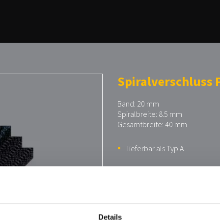
Spiralverschluss 
Band: 20 mm
Spiralbreite: 8.5 mm
Gesamtbreite: 40 mm
lieferbar als Typ A
Hinweise
speziell für Schuhe geeignet
Details