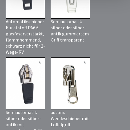
Automatikschieber
Semiautomatik
Kunststoff PA6.6
silber oder silber-
glasfaserverstärkt,
antik gummiertem
flammhemmend,
Griff transparent
schwarz nicht für 2-
Wege-RV
*
*
Semiautomatik
autom.
silber oder silber-
Wendeschieber mit
antik mit
Löffelgriff