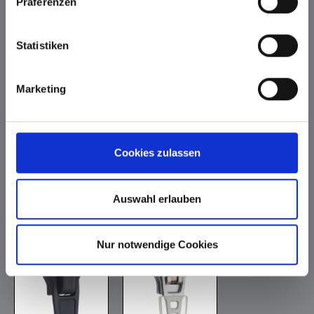
Präferenzen
*
Statistiken
Marketing
Karabinerhaken
Automatikschieber
Cookies zulassen
Kunststoff PA6.6
glasfaserverstärkt
schwarz oder weiß
Auswahl erlauben
nicht für 2-Wege-
RV
*
*
Nur notwendige Cookies