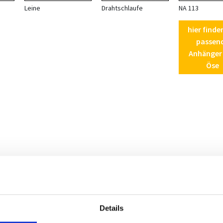
Leine
Drahtschlaufe
NA 113
hier finde
passen
Anhänger
Öse
Details