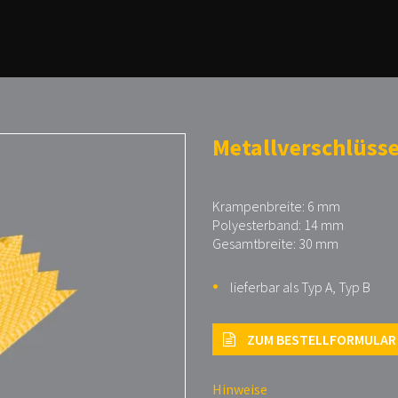
Metallverschlüsse
Krampenbreite: 6 mm
Polyesterband: 14 mm
Gesamtbreite: 30 mm
lieferbar als Typ A, Typ B
ZUM BESTELLFORMULAR
Hinweise