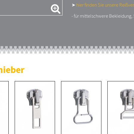
➤
hier finden Sie unsere Reißve
- für mittelschwere Bekleidung
hieber