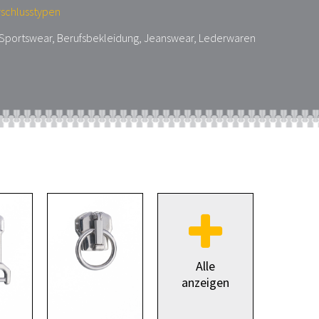
rschlusstypen
, Sportswear, Berufsbekleidung, Jeanswear, Lederwaren
Alle
anzeigen