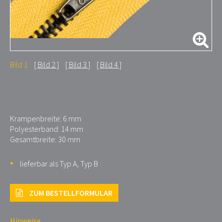
Bild 1
Bild 2
Bild 3
Bild 4
Krampenbreite: 6 mm
Polyesterband: 14 mm
Gesamtbreite: 30 mm
lieferbar als Typ A, Typ B
ZUM BESTELLFORMULAR
Hinweise