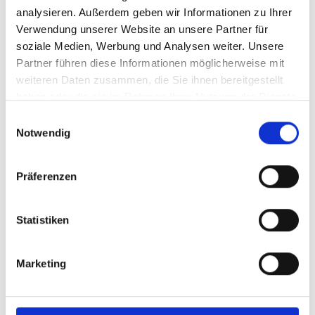
Oberflächen Krampen M 10
analysieren. Außerdem geben wir Informationen zu Ihrer
Verwendung unserer Website an unsere Partner für
soziale Medien, Werbung und Analysen weiter. Unsere
Partner führen diese Informationen möglicherweise mit
weiteren Daten zusammen, die Sie ihnen bereitgestellt
haben oder die sie im Rahmen Ihrer Nutzung der Dienste
gesammelt haben.
Einwilligungsauswahl
Notwendig
messing
messing-antik
Präferenzen
*
Statistiken
Marketing