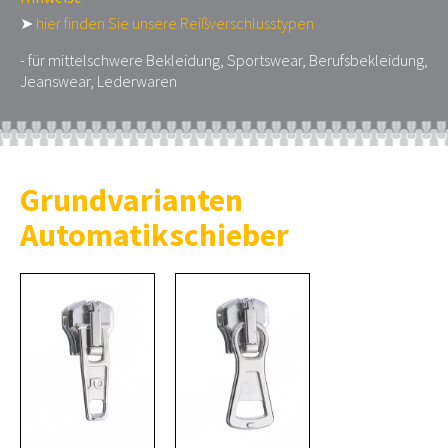
➤
hier finden Sie unsere Reißverschlusstypen
- für mittelschwere Bekleidung, Sportswear, Berufsbekleidung,
Jeanswear, Lederwaren
Grundvarianten
Automatikschieber