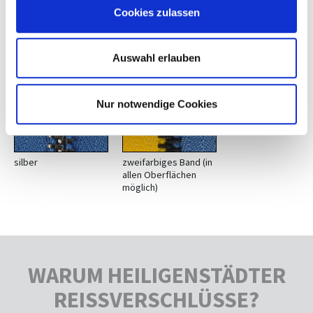
messing-schwarz
silber-antik
Cookies zulassen
Auswahl erlauben
Nur notwendige Cookies
silber
zweifarbiges Band (in
allen Oberflächen
möglich)
WARUM HEILIGENSTÄDTER
REISSVERSCHLÜSSE?