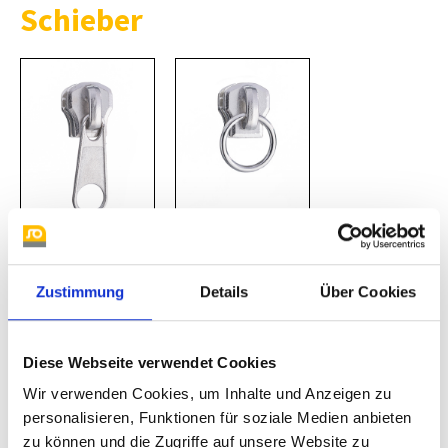
Schieber
Bügelschieber mit
loser Bügelschieber
Standardgriff
mit Ring
Zustimmung
Details
Über Cookies
hier finden Sie
passende
Anhänger mit
Diese Webseite verwendet Cookies
Öse
Wir verwenden Cookies, um Inhalte und Anzeigen zu
personalisieren, Funktionen für soziale Medien anbieten
zu können und die Zugriffe auf unsere Website zu