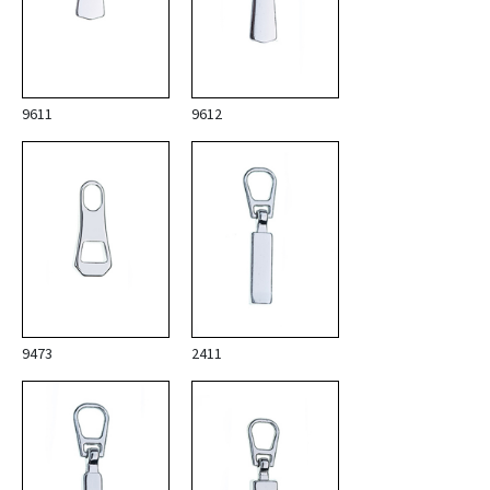
9611
9612
9473
2411