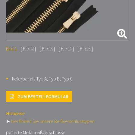
Bild 1
Bild 2
Bild 3
Bild 4
Bild 5
lieferbar als Typ A, Typ B, Typ C
ZUM BESTELLFORMULAR
Hinweise
➤
hier finden Sie unsere Reißverschlusstypen
polierte Metallreißverschlüsse