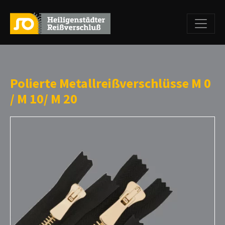
Polierte Metallreißverschlüsse M 0
/ M 10/ M 20