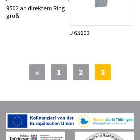
9502 an direktem Ring
groß
J 65603
(current)
«
1
2
3