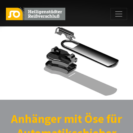
Home
>
Produkte
>
Anhänger
> Anhänger mit Öse für
Automatikschieber
Anhänger mit Öse für